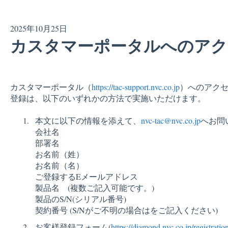
2025年10月25日
カスタマーポータルへのアク
カスタマーポータル（
https://tac-support.nvc.co.jp
）へのアク
登録は、以下のいずれかの方法で実施いただけます。
本文に以下の情報を添えて、
nvc-tac@nvc.co.jp
へお問
会社名
部署名
お名前（姓）
お名前（名）
ご登録するEメールアドレス
製品名 (複数ご記入可能です。)
製品のS/N(シリアル番号)
契約番号 (S/Nがご不明の場合はをご記入ください)
お客様登録フォーム(
https://diamond.nvc.co.jp/registratio